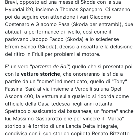
Bravi, opposto ad una messe di Skoda con la sua
Hyundai i20, insieme a Thomas Spangaro. Ci saranno
poi da seguire con attenzione i vari Giacomo
Costenaro e Giacomo Pasa (Skoda per entrambi), due
abituati a performance di livello, così come il
padovano Jacopo Facco (Skoda) e lo scledense
Efrem Bianco (Skoda), deciso a riscattare la delusione
del ritiro in Friuli per problemi al motore.
E' un vero "
parterre de Roi",
quello che si presenta poi
con le
vetture storiche
, che onoreranno la sfida a
partire da un "nome" indimenticato, quello di "Tony"
Fassina. Sarà al via insieme a Verdelli su una Opel
Ascona 400, la vettura sulla quale lo si ricorda come
ufficiale della Casa tedesca negli anni ottanta.
Spettacolo assicurato dal bassanese, un "nome" anche
lui, Massimo Gasparotto che per vincere il "Marca"
storico si è fornito di una Lancia Delta Integrale,
condivisa con il suo storico copilota Renato Bizzotto.