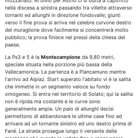
mozzafiato. Al bivio per Astrio ci si butta a capofitto
nella discesa a sinistra passando tra villette attraverso
tornanti ed allunghi in direzione fondovalle; giunti
verso il fine prova si arriva nel celebre curvone destro
del muraglione dove facilmente si concentrerà molto
pubblico; la prova finisce nei pressi della chiesa del
paese.
La Ps3 e 5 è la
Montecampione
da 9,80 metri,
speciale situata nella porzione più bassa della
Vallecamonica. La partenza è a Piancamuno mentre
l'arrivo ad Alpiaz. Start superato l'abitato vi è la salita
che immette in un segmento veloce su fondo
omogeneo. Si entra nel territorio di Solato; qui la salita
non è ripida ma costante e le curve sono
generalmente ampie. Un paio di allunghi decisi
permettono di abbandonare le ultime case fino ad
arrivare ad un tornante sinistro ed uno destro prima di
Fané. La strada prosegue lungo il versante della