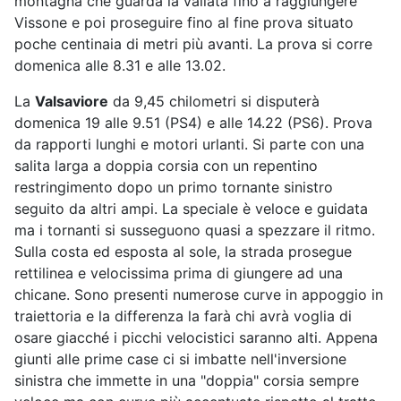
montagna che guarda la vallata fino a raggiungere
Vissone e poi proseguire fino al fine prova situato
poche centinaia di metri più avanti. La prova si corre
domenica alle 8.31 e alle 13.02.
La
Valsaviore
da 9,45 chilometri si disputerà
domenica 19 alle 9.51 (PS4) e alle 14.22 (PS6). Prova
da rapporti lunghi e motori urlanti. Si parte con una
salita larga a doppia corsia con un repentino
restringimento dopo un primo tornante sinistro
seguito da altri ampi. La speciale è veloce e guidata
ma i tornanti si susseguono quasi a spezzare il ritmo.
Sulla costa ed esposta al sole, la strada prosegue
rettilinea e velocissima prima di giungere ad una
chicane. Sono presenti numerose curve in appoggio in
traiettoria e la differenza la farà chi avrà voglia di
osare giacché i picchi velocistici saranno alti. Appena
giunti alle prime case ci si imbatte nell'inversione
sinistra che immette in una "doppia" corsia sempre