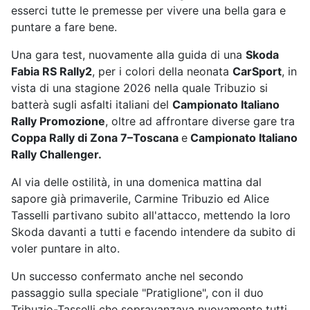
esserci tutte le premesse per vivere una bella gara e
puntare a fare bene.
Una gara test, nuovamente alla guida di una
Skoda
Fabia RS Rally2
, per i colori della neonata
CarSport
, in
vista di una stagione 2026 nella quale Tribuzio si
batterà sugli asfalti italiani del
Campionato Italiano
Rally Promozione
, oltre ad affrontare diverse gare tra
Coppa Rally di Zona 7–
Toscana
e
Campionato Italiano
Rally Challenger
.
Al via delle ostilità, in una domenica mattina dal
sapore già primaverile, Carmine Tribuzio ed Alice
Tasselli partivano subito all'attacco, mettendo la loro
Skoda davanti a tutti e facendo intendere da subito di
voler puntare in alto.
Un successo confermato anche nel secondo
passaggio sulla speciale "Pratiglione", con il duo
Tribuzio-Tasselli che sopravanzava nuovamente tutti,