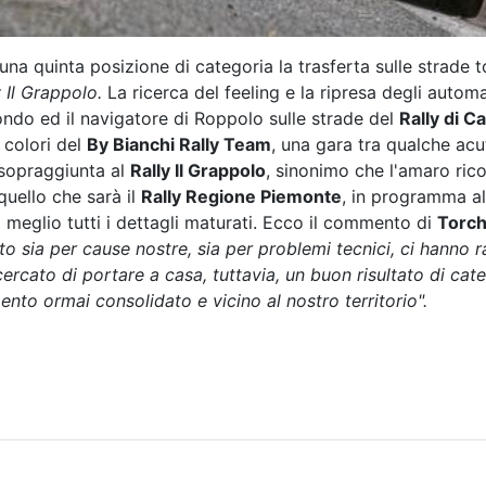
 quinta posizione di categoria la trasferta sulle strade t
 Il Grappolo.
La ricerca del feeling e la ripresa degli autom
ndo ed il navigatore di Roppolo sulle strade del
Rally di C
i colori del
By Bianchi Rally Team
, una gara tra qualche acut
a sopraggiunta al
Rally Il Grappolo
, sinonimo che l'amaro ric
quello che sarà il
Rally Regione Piemonte
, in programma all
 meglio tutti i dettagli maturati. Ecco il commento di
Torch
sia per cause nostre, sia per problemi tecnici, ci hanno ral
cato di portare a casa, tuttavia, un buon risultato di cate
to ormai consolidato e vicino al nostro territorio".