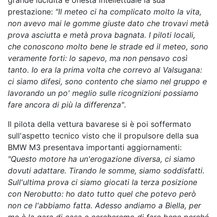
grande lucidità e onestà intellettuale la sua
prestazione:
"Il meteo ci ha complicato molto la vita,
non avevo mai le gomme giuste dato che trovavi metà
prova asciutta e metà prova bagnata. I piloti locali,
che conoscono molto bene le strade ed il meteo, sono
veramente forti: lo sapevo, ma non pensavo così
tanto. Io era la prima volta che correvo al Valsugana:
ci siamo difesi, sono contento che siamo nel gruppo e
lavorando un po' meglio sulle ricognizioni possiamo
fare ancora di più la differenza"
.
Il pilota della vettura bavarese si è poi soffermato
sull'aspetto tecnico visto che il propulsore della sua
BMW M3 presentava importanti aggiornamenti:
"Questo motore ha un'erogazione diversa, ci siamo
dovuti adattare. Tirando le somme, siamo soddisfatti.
Sull'ultima prova ci siamo giocati la terza posizione
con Nerobutto: ho dato tutto quel che potevo però
non ce l'abbiamo fatta. Adesso andiamo a Biella, per