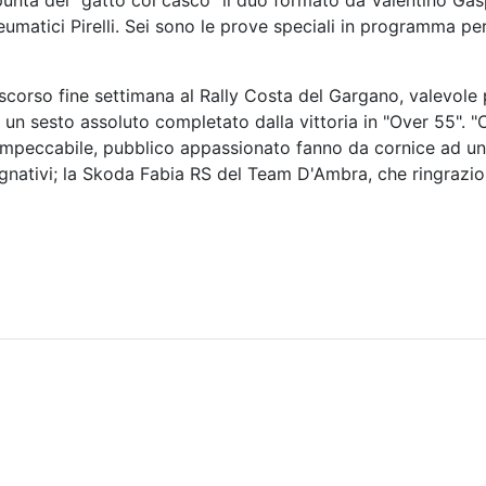
a punta del "gatto col casco" il duo formato da Valentino Ga
matici Pirelli. Sei sono le prove speciali in programma pe
 scorso fine settimana al Rally Costa del Gargano, valevole 
 un sesto assoluto completato dalla vittoria in "Over 55". 
impeccabile, pubblico appassionato fanno da cornice ad un
gnativi; la Skoda Fabia RS del Team D'Ambra, che ringrazio 