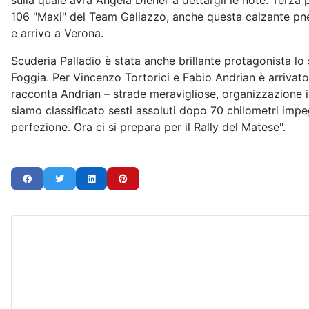
sulla quale avrà Angela Diener a dettargli le note. Terz
106 "Maxi" del Team Galiazzo, anche questa calzante pneu
e arrivo a Verona.
Scuderia Palladio è stata anche brillante protagonista lo
Foggia. Per Vincenzo Tortorici e Fabio Andrian è arrivato
racconta Andrian – strade meravigliose, organizzazione 
siamo classificato sesti assoluti dopo 70 chilometri impe
perfezione. Ora ci si prepara per il Rally del Matese".