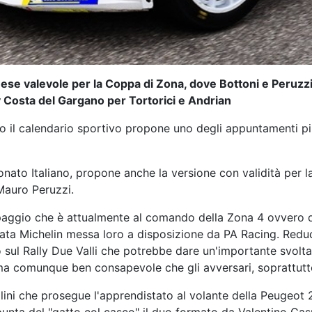
onese valevole per la Coppa di Zona, dove Bottoni e Peruzzi
ly Costa del Gargano per Tortorici e Andrian
 il calendario sportivo propone uno degli appuntamenti più s
ato Italiano, propone anche la versione con validità per la
Mauro Peruzzi.
paggio che è attualmente al comando della Zona 4 ovvero q
a Michelin messa loro a disposizione da PA Racing. Reduc
 sul Rally Due Valli che potrebbe dare un'importante svolta 
 ma comunque ben consapevole che gli avversari, soprattutt
ni che prosegue l'apprendistato al volante della Peugeot 20